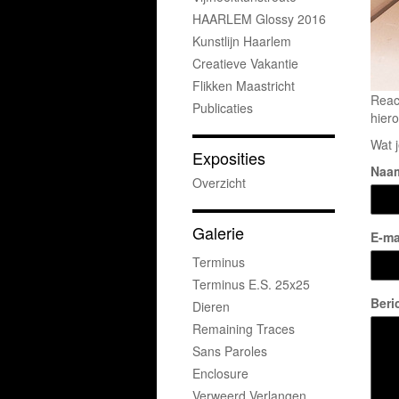
HAARLEM Glossy 2016
Kunstlijn Haarlem
Creatieve Vakantie
Flikken Maastricht
Reac
Publicaties
hiero
Wat j
Exposities
Naa
Overzicht
Galerie
E-ma
Terminus
Terminus E.s. 25x25
Beri
Dieren
Remaining Traces
Sans Paroles
Enclosure
Verweerd Verlangen