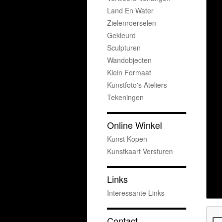
Land En Water
Zielenroerselen
Gekleurd
Sculpturen
Wandobjecten
Klein Formaat
Kunstfoto's Ateliers
Tekeningen
Online Winkel
Kunst Kopen
Kunstkaart Versturen
Links
Interessante Links
Contact