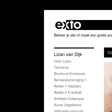
Beheer je site
of
maak een gratis ac
Co
Lizan van Dijk
Over Lizan
Terminus
Brochure Enclosure
Beroepsvereniging 1
Atelier-1 Haarlem
Atelier-2 Frankrijk
Artistiek Ontwerper
Kunst Uitgeleend
Vijfhoekkunstroute