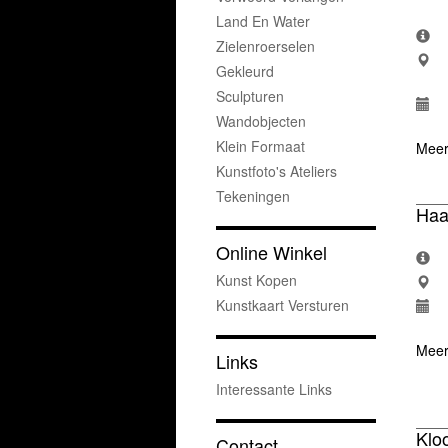
Land En Water
Zielenroerselen
Gekleurd
Sculpturen
Wandobjecten
Klein Formaat
Meer
Kunstfoto's Ateliers
Tekeningen
Haa
Online Winkel
Kunst Kopen
Kunstkaart Versturen
Meer
Links
Interessante Links
Klo
Contact