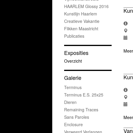
HAARLEM Glossy 2016
Kun
Kunstlijn Haarlem
Creatieve Vakantie
Flikken Maastricht
Publicaties
Meer
Exposities
Overzicht
Kun
Galerie
Terminus
Terminus E.s. 25x25
Dieren
Remaining Traces
Sans Paroles
Meer
Enclosure
Van
Verweerd Verlangen