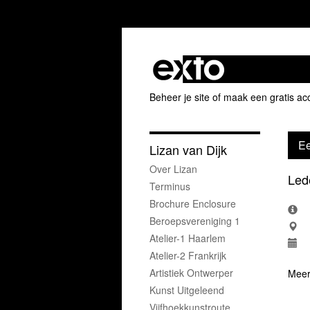
Beheer je site
of
maak een gratis ac
Ee
Lizan van Dijk
Over Lizan
Led
Terminus
Brochure Enclosure
Beroepsvereniging 1
Atelier-1 Haarlem
Atelier-2 Frankrijk
Artistiek Ontwerper
Meer
Kunst Uitgeleend
Vijfhoekkunstroute