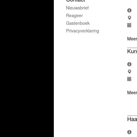
Nieuwsbrief
Reageer
Gastenboek
Privacyverklaring
Meer
Kuns
Meer
Haa