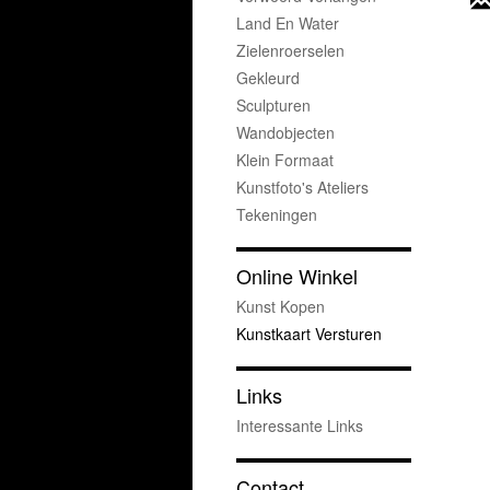
Land En Water
Zielenroerselen
Gekleurd
Sculpturen
Wandobjecten
Klein Formaat
Kunstfoto's Ateliers
Tekeningen
Online Winkel
Kunst Kopen
Kunstkaart Versturen
Links
Interessante Links
Contact