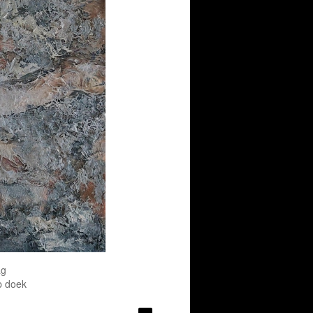
ag
p doek