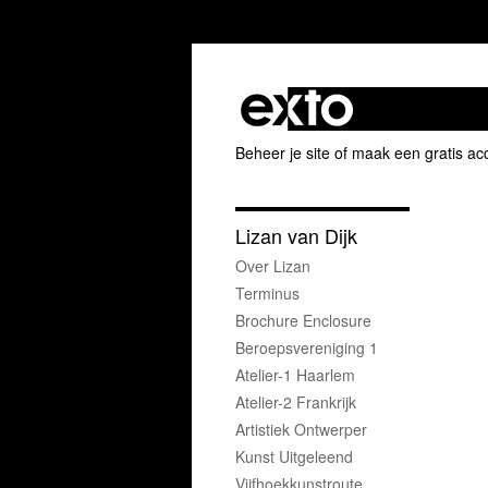
Beheer je site
of
maak een gratis ac
Lizan van Dijk
Over Lizan
Terminus
Brochure Enclosure
Beroepsvereniging 1
Atelier-1 Haarlem
Atelier-2 Frankrijk
Artistiek Ontwerper
Kunst Uitgeleend
Vijfhoekkunstroute