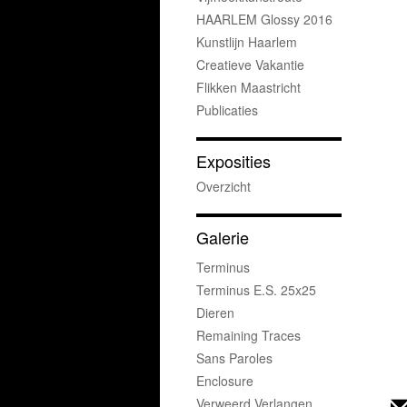
HAARLEM Glossy 2016
Kunstlijn Haarlem
Creatieve Vakantie
Flikken Maastricht
Publicaties
Exposities
Overzicht
Galerie
Terminus
Terminus E.s. 25x25
Dieren
Remaining Traces
Sans Paroles
Enclosure
Verweerd Verlangen