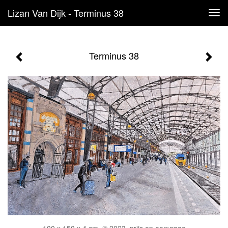
Lizan Van Dijk - Terminus 38
Tog
navi
Terminus 38