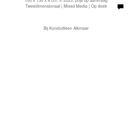
100 x 150 x 4 cm, © 2023, prijs op aanvraag
Tweedimensionaal | Mixed Media | Op doek
Bij Kunstuitleen Alkmaar