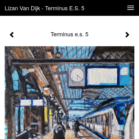
Lizan Van Dijk - Terminus E.s. 5
Tog
navi
Terminus e.s. 5